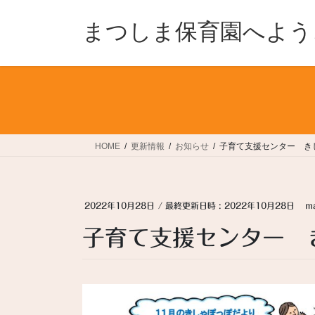
コ
ナ
ン
ビ
まつしま保育園へよう
テ
ゲ
ン
ー
ツ
シ
へ
ョ
ス
ン
キ
に
ッ
移
HOME
更新情報
お知らせ
子育て支援センター き
プ
動
2022年10月28日
/ 最終更新日時 :
2022年10月28日
m
子育て支援センター 