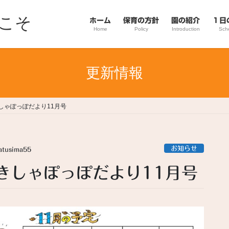
こそ
ホーム
保育の方針
園の紹介
１日
Home
Policy
Introduction
Sch
更新情報
しゃぽっぽだより11月号
お知らせ
atusima55
きしゃぽっぽだより11月号